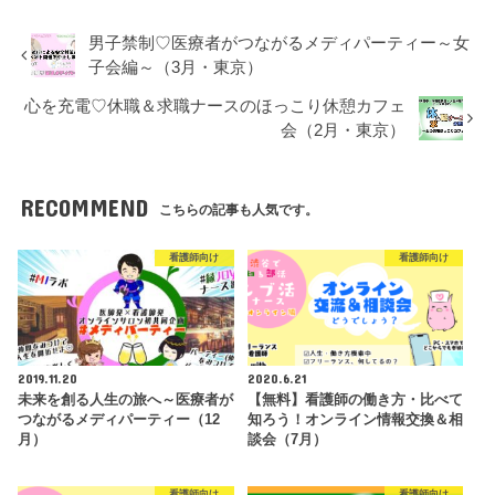
男子禁制♡医療者がつながるメディパーティー～女
子会編～（3月・東京）
心を充電♡休職＆求職ナースのほっこり休憩カフェ
会（2月・東京）
RECOMMEND
こちらの記事も人気です。
看護師向け
看護師向け
2019.11.20
2020.6.21
未来を創る人生の旅へ～医療者が
【無料】看護師の働き方・比べて
つながるメディパーティー（12
知ろう！オンライン情報交換＆相
月）
談会（7月）
看護師向け
看護師向け