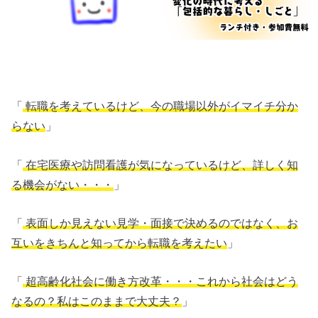
「
転職を考えているけど、今の職場以外がイマイチ分か
らない
」
「
在宅医療や訪問看護が気になっているけど、詳しく知
る機会がない・・・
」
「
表面しか見えない見学・面接で決めるのではなく、お
互いをきちんと知ってから転職を考えたい
」
「
超高齢化社会に働き方改革・・・これから社会はどう
なるの？私はこのままで大丈夫？
」