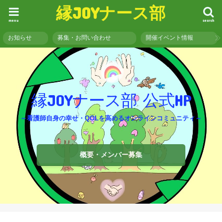
縁JOYナース部
menu
search
お知らせ
募集・お問い合わせ
開催イベント情報
縁JOYナース部 公式HP
～看護師自身の幸せ・QOLを高めるオンラインコミュニティ～
概要・メンバー募集