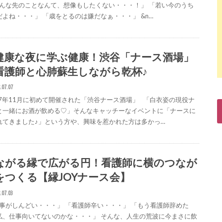
んな先のことなんて、想像もしたくない・・・！」 「若い今のうち
だよね・・・」 「歳をとるのは嫌だなぁ・・・」 &n…
健康な夜に学ぶ健康！渋谷「ナース酒場」
看護師と心肺蘇生しながら乾杯♪
.07.07
17年11月に初めて開催された「渋谷ナース酒場」 「白衣姿の現役ナ
と一緒にお酒が飲める♡」そんなキャッチーなイベントに「ナースに
れてきました♪」という方や、興味を惹かれた方は多かっ…
ながる縁で広がる円！看護師に横のつなが
をつくる【縁JOYナース会】
.07.03
事がしんどい・・・」 「看護師辛い・・・」 「もう看護師辞めた
私、仕事向いてないのかな・・・」 そんな、人生の荒波に今まさに飲