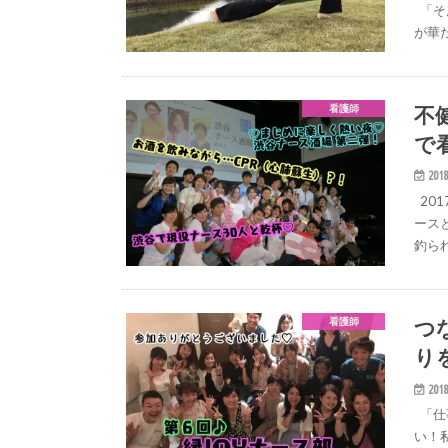
「そ
が華
不
看護師
で
2018
20
ース
釣ら
つ
看護師
り
2018
「仕
い！