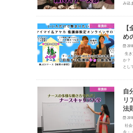
み込
【
看護師
め
2018
生き
か？
とし
自
看護師
リ
法
2018
社会
今・