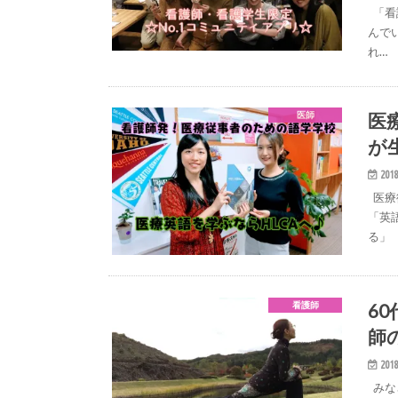
「看
んで
れ…
医
医師
が
2018
医療
「英
る」
6
看護師
師
2018
みな