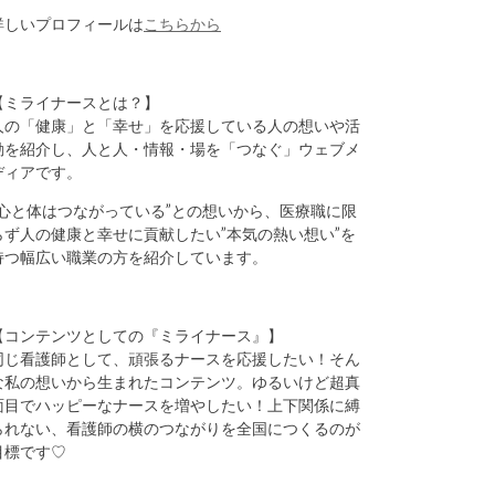
詳しいプロフィールは
こちらから
【ミライナースとは？】
人の「健康」と「幸せ」を応援している人の想いや活
動を紹介し、人と人・情報・場を「つなぐ」ウェブメ
ディアです。
“心と体はつながっている”との想いから、医療職に限
らず人の健康と幸せに貢献したい”本気の熱い想い”を
持つ幅広い職業の方を紹介しています。
【コンテンツとしての『ミライナース』】
同じ看護師として、頑張るナースを応援したい！そん
な私の想いから生まれたコンテンツ。ゆるいけど超真
面目でハッピーなナースを増やしたい！上下関係に縛
られない、看護師の横のつながりを全国につくるのが
目標です♡