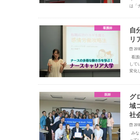
は「
自
看護師
リ
2018
看護
して
変化
グ
医師
域
社
2018
みな
って