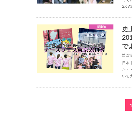
2,6
史
看護師
2
で
2018
日本
た・
いち