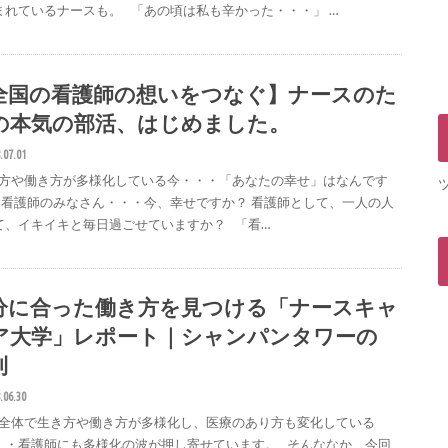
まれているナースも。 「あの頃は私も辛かった・・・」 …
全国の看護師の想いをつなぐ】ナースのた
の本気の部活、はじめました。
.07.01
方や働き方が多様化している今・・・「あなたの幸せ」はなんです
 看護師のみなさん・・・今、幸せですか？ 看護師として、一人の人
て、イキイキと毎日過ごせていますか？ 「看…
分に合った働き方を見つける「ナースキャ
ア大学」レポート｜シャンパンタワーの
則
.06.30
全体で生き方や働き方が多様化し、医療のあり方も変化している
・・看護師にも多様化の波が押し寄せています。 そんななか、今回