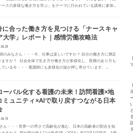
ナースの多様な働き方を学ぶ」をテーマに行われている講座に参加…
分に合った働き方を見つける「ナースキャ
ア大学」レポート｜感情労働攻略法
.06.28
師のみなさん・・・今、仕事は楽しいですか？ 自分の働き方に満足
いますか？ 社会全体で生き方や働き方が多様化し、医療のあり方も
している今・・・看護師にも多様化の波が押し寄せています。…
ローバル化する看護の未来！訪問看護×地
コミュニティ×AIで取り戻すつながる日本
会
.06.18
さん・・・世界一の早さで高齢化が進む、日本の高齢者の割合を知
いますか？ 我が国の総人口は平成28（2016）年10月1日現在、1億