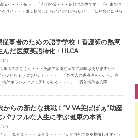
護師が・・・辛い」 「人間関係・・・絶賛悩み中です」 「仕事で悩
いるけど・・・誰に相談したらいいか分からない」 「知り合いに見ら
療従事者のための語学学校！看護師の熱意
生んだ医療英語特化・HLCA
.11.10
従事者のみなさん・・・英語の習得や留学に興味はありますか？
語が話せるようになりたい・・・」 「外国人の患者さんがいると焦
 「海外ボランティアに興味がある・・・」 「青年海外協力隊…
0代からの新たな挑戦！”VIVA美ばばぁ”助産
のパワフルな人生に学ぶ健康の本質
.10.12
さん、30年後・・・50年後・・・どんな自分の姿を想像しますか？