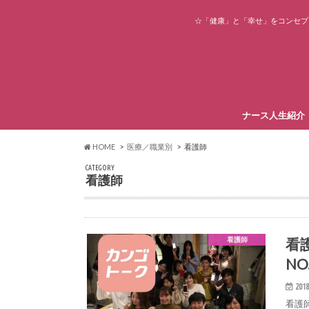
☆「健康」と「幸せ」をコンセプ
ナース人生紹介
HOME
医療／職業別
看護師
CATEGORY
看護師
看
看護師
N
2018
看護