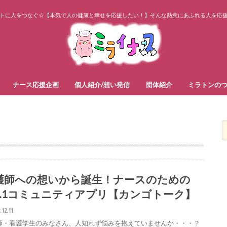
トに人をつなぐ☆【本気で人の健康と幸せを応援したい！】そんな熱意にあふれる人を応
ナース応援企画
個人紹介/想い発信
団体紹介
ミラトンの
交流会・出逢い支援
ナースの部活
ナース専科
食生活
身体・スポーツ
心理・人生相談、生き方
美容・ダイエット
人生設計・お金
ナースメディア
ホウカンTOKYO
コミュニティナース
和福男子
その他 応援
護師への想いから誕生！ナースのための
O.1コミュニティアプリ【カンゴトーク】
.12.11
師・看護学生のみなさん、人知れず悩みを抱えていませんか・・・？