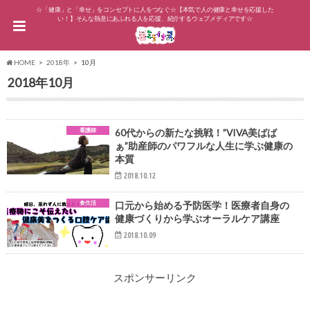
☆「健康」と「幸せ」をコンセプトに人をつなぐ☆【本気で人の健康と幸せを応援した
い！】そんな熱意にあふれる人を応援、紹介するウェブメディアです☆
HOME
2018年
10月
2018年10月
看護師
60代からの新たな挑戦！”VIVA美ばば
ぁ”助産師のパワフルな人生に学ぶ健康の
本質
2018.10.12
食生活
口元から始める予防医学！医療者自身の
健康づくりから学ぶオーラルケア講座
2018.10.09
スポンサーリンク